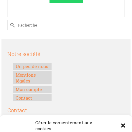
38,000.00CFA.
35,000.00CFA.
LIRE LA SUITE
Rechercher :
Notre société
Un peu de nous
Mentions
légales
Mon compte
Contact
Contact
Boulevard Félix Houphouët-Boigny
Gérer le consentement aux
Lomé, Togo
cookies