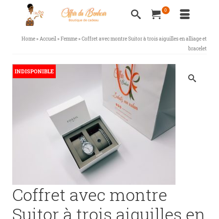
0
Home
»
Accueil
»
Femme
»
Coffret avec montre Suitor à trois aiguilles en alliage et
bracelet
INDISPONIBLE
Coffret avec montre
Suitor à trois aiguilles en