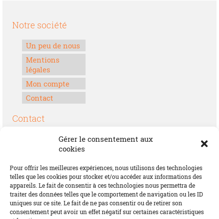
Notre société
Un peu de nous
Mentions
légales
Mon compte
Contact
Contact
Boulevard Félix Houphouët-Boigny
Gérer le consentement aux
Lomé, Togo
cookies
00228 70 17 30 30
Pour offrir les meilleures expériences, nous utilisons des technologies
contact@offrirdubonheur.com
telles que les cookies pour stocker et/ou accéder aux informations des
appareils. Le fait de consentir à ces technologies nous permettra de
Blog
traiter des données telles que le comportement de navigation ou les ID
uniques sur ce site. Le fait de ne pas consentir ou de retirer son
consentement peut avoir un effet négatif sur certaines caractéristiques