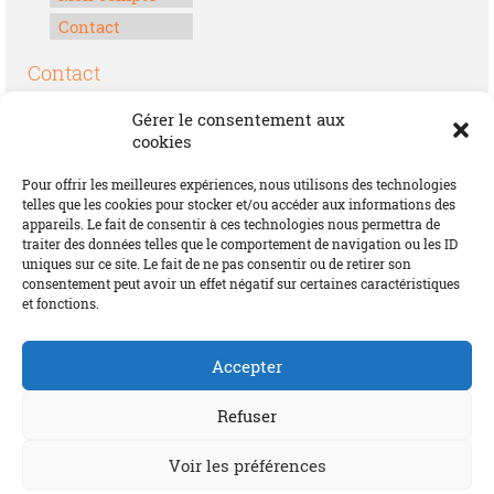
Contact
Contact
Boulevard Félix Houphouët-Boigny
Gérer le consentement aux
Lomé, Togo
cookies
00228 70 17 30 30
Pour offrir les meilleures expériences, nous utilisons des technologies
contact@offrirdubonheur.com
telles que les cookies pour stocker et/ou accéder aux informations des
appareils. Le fait de consentir à ces technologies nous permettra de
Blog
traiter des données telles que le comportement de navigation ou les ID
uniques sur ce site. Le fait de ne pas consentir ou de retirer son
consentement peut avoir un effet négatif sur certaines caractéristiques
et fonctions.
Social
Accepter
Refuser
Voir les préférences
© 2026 Offrir du Bonheur by MIFA