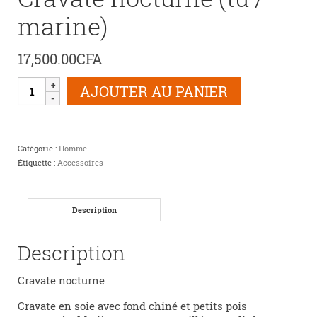
marine)
17,500.00
CFA
quantité
AJOUTER AU PANIER
de
Cravate
nocturne
(tu
Catégorie :
Homme
/
Étiquette :
Accessoires
marine)
Description
Description
Cravate nocturne
Cravate en soie avec fond chiné et petits pois