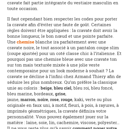
cravate fait partie intégrante du vestiaire masculin en
toute occasion.
Il faut cependant bien respecter les codes pour porter
la cravate afin d’éviter une faute de goût. Certaines
règles doivent être appliquées : la cravate doit avoir la
bonne longueur, le bon nœud et une pointe parfaite.
Une
chemise
blanche ira parfaitement avec une
cravate noire, le tout associé à un pantalon coupe slim
(coupe ajustée) pour un coté classe chic à l’italienne. Et
pourquoi pas une chemise bleue avec une cravate ton
sur ton mais texturée mixée à une jolie veste
contemporaine pour un look moderne à souhait ? La
cravate se décline à l’infini chez Armand Thiery afin de
séduire les plus nombreux. Qu’on préfère la classique
unie au coloris :
beige
,
bleu ciel
, bleu roi, bleu foncé,
bleu marine, bordeaux,
grise
,
jaune,
marron
,
noire
,
rose
,
rouge
, kaki, verte ou plus
originale en faux uni, à motif, fleuri, à pois, à rayures, à
imprimés géométriques, la cravate définira votre
personnalité. Vous pouvez également jouer sur la
matière : laine, soie, lin, cachemire, viscose, polyester…
Il ne vous reste plus qu’à savoir
comment nouer votre