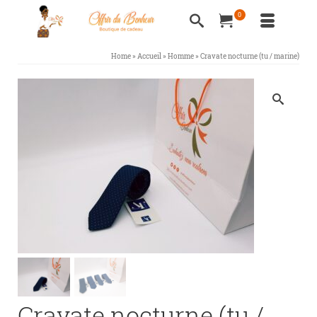
0
Home
»
Accueil
»
Homme
»
Cravate nocturne (tu / marine)
Cravate nocturne (tu /