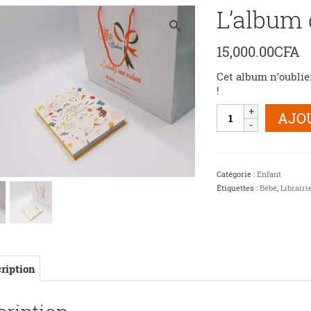
L’album
15,000.00
CFA
Cet album n’oublier
!
quantité
AJO
de
L'album
de
mon
Catégorie :
Enfant
enfance
Étiquettes :
Bébé
,
Librairi
ription