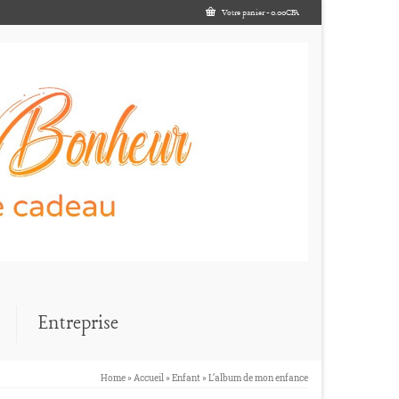
Votre panier
-
0.00
CFA
Entreprise
Home
»
Accueil
»
Enfant
»
L’album de mon enfance