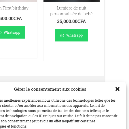
n First birthday
Lumière de nuit
Enten
personnalisée de bébé
compre
,500.00
CFA
anim
35,000.00
CFA
10,0
Whatsapp
Whatsapp
JOUTER AU
AJOUTER AU
PANIER
PANIER
AJO
P
Gérer le consentement aux cookies
Social
les meilleures expériences, nous utilisons des technologies telles que les
 stocker et/ou accéder aux informations des appareils. Le fait de
ces technologies nous permettra de traiter des données telles que le
 de navigation ou les ID uniques sur ce site. Le fait de ne pas consentir
r son consentement peut avoir un effet négatif sur certaines
ques et fonctions.