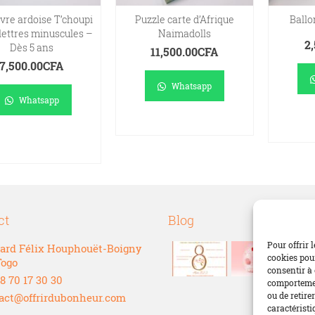
vre ardoise T’choupi
Puzzle carte d’Afrique
Ballo
lettres minuscules –
Naimadolls
2
Dès 5 ans
11,500.00
CFA
7,500.00
CFA
Whatsapp
Whatsapp
A
LIRE LA SUITE
AJOUTER AU
PANIER
ct
Blog
Pour offrir 
ard Félix Houphouët-Boigny
cookies pour
Togo
consentir à 
8 70 17 30 30
comportement
ou de retire
act@offrirdubonheur.com
caractéristi