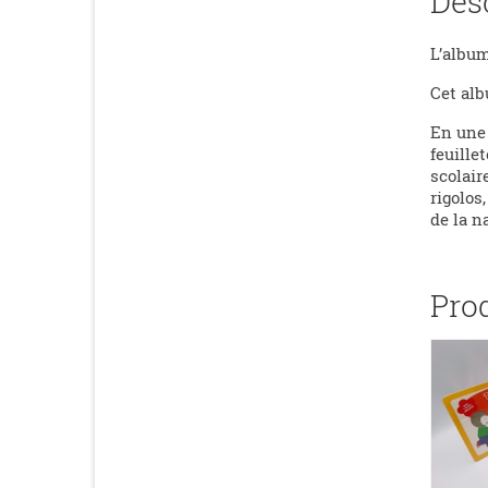
Des
L’albu
Cet alb
En une 
feuille
scolair
rigolos
de la n
Pro