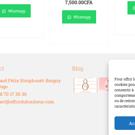
7,500.00
CFA
Whatsapp
Whatsapp
A
AJOUTER AU
PANIER
AJOUTER AU
PANIER
ct
Blog
Pour offrir 
ard Félix Houphouët-Boigny
cookies pour
Togo
consentir à 
8 70 17 30 30
comportement
ou de retire
act@offrirdubonheur.com
caractéristi
Ac