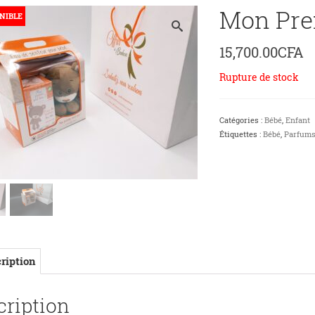
Mon Pre
NIBLE
15,700.00
CFA
Rupture de stock
Catégories :
Bébé
,
Enfant
Étiquettes :
Bébé
,
Parfum
ription
cription