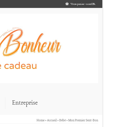
Votre panier
-
0.00
CFA
Entreprise
Home
»
Accueil
»
Bébé
»
Mon Premier Sent-Bon