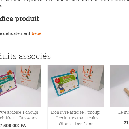
e.
fice produit
e délicatement
bébé
.
duits associés
vre ardoise T’choupi
Mon livre ardoise T’choupi
Le li
chiffres – Dès 4 ans
– Les lettres majuscules
21
bâtons – Dès 4 ans
7,500.00
CFA