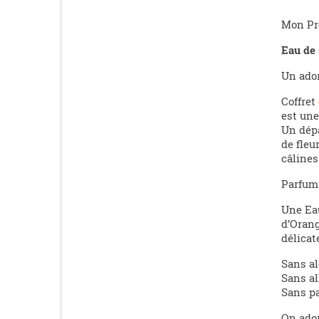
Mon Pr
Eau de 
Un ador
Coffret
est une
Un dépa
de fleu
câlines
Parfum 
Une Eau
d’Orang
délicat
Sans al
Sans al
Sans p
On ador