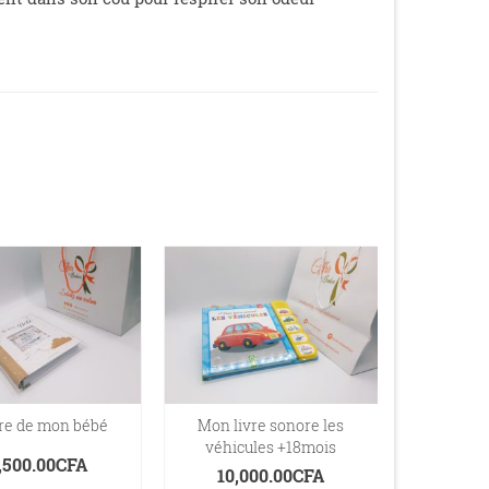
vre de mon bébé
Mon livre sonore les
Tapis d
véhicules +18mois
feu
,500.00
CFA
10,000.00
CFA
7,5