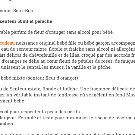
emier Sent-Bon
senteur 50ml et peluche
able parfum de fleur d’oranger sans alcool pour bébé.
cadeau
naissance original bébé fille ou bébé garçon accompag
 eau de senteur mixte, florale et fraîche sans alcool ni allergène
rt délicat de chèvrefeuille et de lilas, croqué par des accords
r d’oranger se délie au cœur fleuri de pétales de roses, de mugu
 unissent le santal, les muscs, la vanille et la pêche.
bébé mixte (senteur fleur d’oranger)
 de Senteur mixte, florale et fraîche. Une fragrance délicate de
er, un véritable instant de tendresse où se mêlent en fond Mus
ement bébé !
cool pour respecter la peau des petits.
lergène. Formulé et testé pour minimiser le risque de réaction a
araben.
e parfumer la peau de bébé après son bain et se lover tendrem