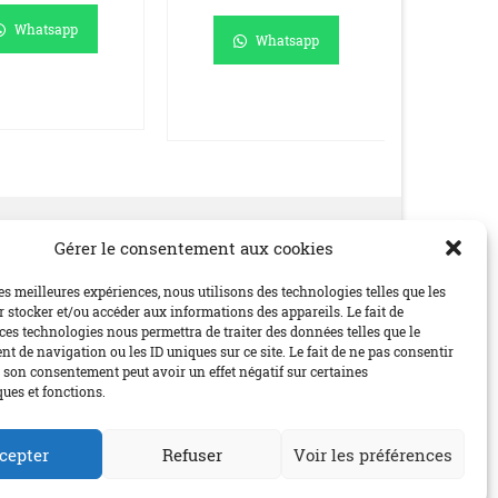
Whatsapp
Whatsapp
JOUTER AU
AJOUTER AU
AJO
PANIER
PANIER
P
Gérer le consentement aux cookies
Social
les meilleures expériences, nous utilisons des technologies telles que les
 stocker et/ou accéder aux informations des appareils. Le fait de
ces technologies nous permettra de traiter des données telles que le
 de navigation ou les ID uniques sur ce site. Le fait de ne pas consentir
r son consentement peut avoir un effet négatif sur certaines
ques et fonctions.
cepter
Refuser
Voir les préférences