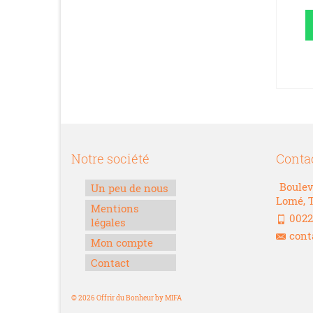
10,000.00
CFA
Whatsapp
Whatsapp
AJOUTER AU
AJOUTER AU
PANIER
PANIER
Notre société
Conta
Boulev
Un peu de nous
Lomé, 
Mentions
0022
légales
cont
Mon compte
Contact
© 2026 Offrir du Bonheur by MIFA