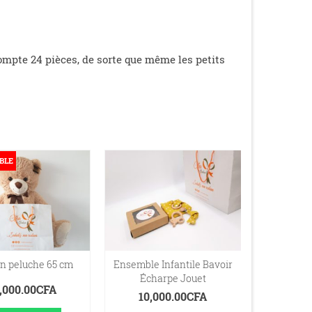
ompte 24 pièces, de sorte que même les petits
BLE
n peluche 65 cm
Ensemble Infantile Bavoir
Lego D
Écharpe Jouet
d
,000.00
CFA
10,000.00
CFA
10,0