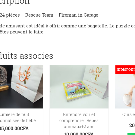
cription
24 pièces – Rescue Team – Fireman in Garage
le amusant est idéal à offrir comme une bagatelle. Le puzzle c
êtes peuvent le faire
duits associés
INDISPONI
Lumière de nuit
Entendre voir et
Ours e
onnalisée de bébé
comprendre , Bébés
20
animaux+2 ans
35,000.00
CFA
10,000.00
CFA