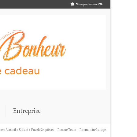
Votre panier
-
0.00
CFA
Entreprise
me
»
Accueil
»
Enfant
»
Puzzle 24 pièces – Rescue Team – Fireman in Garage