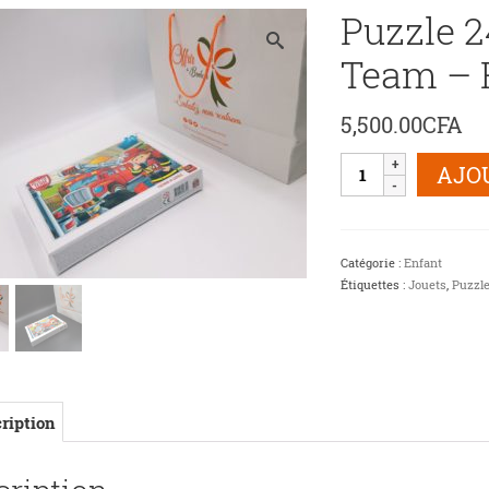
Puzzle 2
Team – 
5,500.00
CFA
quantité
AJO
de
Puzzle
24
pièces
Catégorie :
Enfant
-
Étiquettes :
Jouets
,
Puzzl
Rescue
Team
-
Fireman
in
Garage
ription