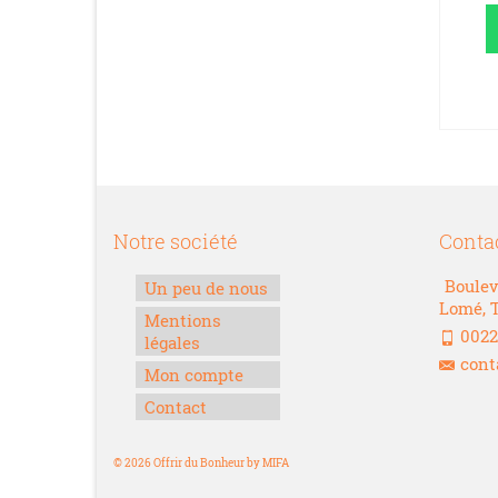
Whatsapp
Whatsapp
AJOUTER AU
AJOUTER AU
PANIER
PANIER
Notre société
Conta
Boulev
Un peu de nous
Lomé, 
Mentions
0022
légales
cont
Mon compte
Contact
© 2026 Offrir du Bonheur by MIFA