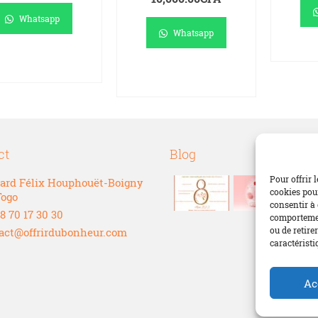
Whatsapp
Whatsapp
LI
AJOUTER AU
PANIER
AJOUTER AU
PANIER
ct
Blog
Pour offrir 
ard Félix Houphouët-Boigny
cookies pour
Togo
consentir à 
8 70 17 30 30
comportement
ou de retire
act@offrirdubonheur.com
caractéristi
Ac