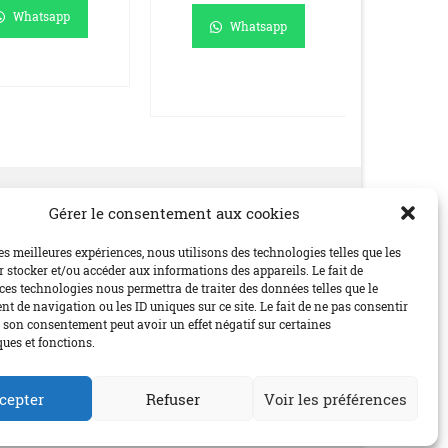
Whatsapp
Whatsapp
RE LA SUITE
AJOUTER AU
AJO
PANIER
P
Gérer le consentement aux cookies
Social
les meilleures expériences, nous utilisons des technologies telles que les
 stocker et/ou accéder aux informations des appareils. Le fait de
ces technologies nous permettra de traiter des données telles que le
 de navigation ou les ID uniques sur ce site. Le fait de ne pas consentir
r son consentement peut avoir un effet négatif sur certaines
ques et fonctions.
cepter
Refuser
Voir les préférences