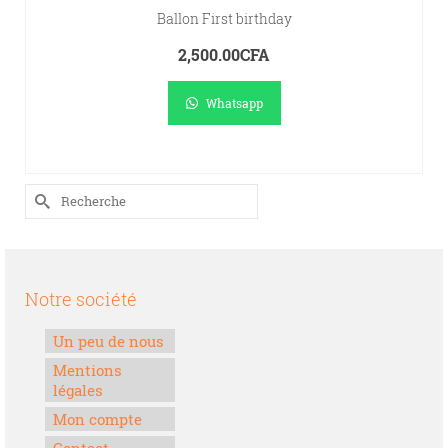
Ballon First birthday
2,500.00
CFA
Whatsapp
AJOUTER AU PANIER
Rechercher :
Notre société
Un peu de nous
Mentions
légales
Mon compte
Contact