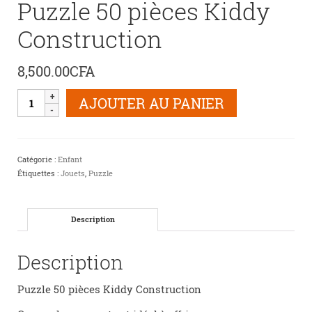
Puzzle 50 pièces Kiddy
Construction
8,500.00
CFA
quantité
AJOUTER AU PANIER
de
Puzzle
50
pièces
Catégorie :
Enfant
Kiddy
Étiquettes :
Jouets
,
Puzzle
Construction
Description
Description
Puzzle 50 pièces Kiddy Construction