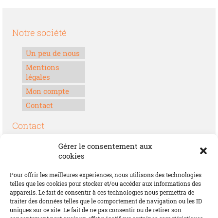
Notre société
Un peu de nous
Mentions
légales
Mon compte
Contact
Contact
Boulevard Félix Houphouët-Boigny
Gérer le consentement aux
Lomé, Togo
cookies
00228 70 17 30 30
Pour offrir les meilleures expériences, nous utilisons des technologies
contact@offrirdubonheur.com
telles que les cookies pour stocker et/ou accéder aux informations des
appareils. Le fait de consentir à ces technologies nous permettra de
Blog
traiter des données telles que le comportement de navigation ou les ID
uniques sur ce site. Le fait de ne pas consentir ou de retirer son