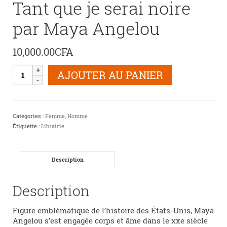
Tant que je serai noire
par Maya Angelou
10,000.00
CFA
quantité
AJOUTER AU PANIER
de
Tant
que
je
Catégories :
Femme
,
Homme
serai
Étiquette :
Librairie
noire
par
Maya
Angelou
Description
Description
Figure emblématique de l’histoire des États-Unis, Maya
Angelou s’est engagée corps et âme dans le xxe siècle