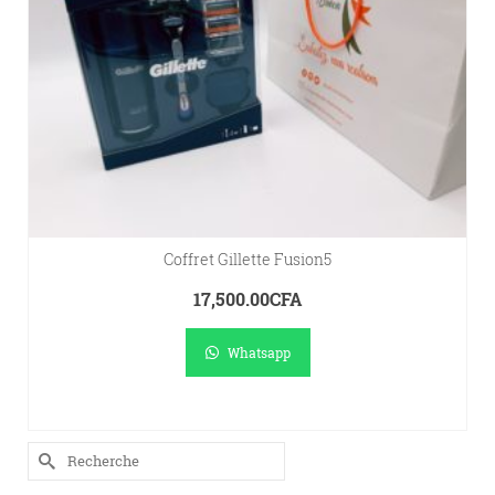
Coffret Gillette Fusion5
17,500.00
CFA
Whatsapp
A.
LIRE LA SUITE
Rechercher :