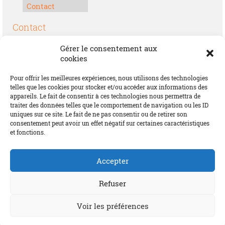
Contact
Contact
Boulevard Félix Houphouët-Boigny
Gérer le consentement aux
Lomé, Togo
cookies
00228 70 17 30 30
Pour offrir les meilleures expériences, nous utilisons des technologies
contact@offrirdubonheur.com
telles que les cookies pour stocker et/ou accéder aux informations des
appareils. Le fait de consentir à ces technologies nous permettra de
Blog
traiter des données telles que le comportement de navigation ou les ID
uniques sur ce site. Le fait de ne pas consentir ou de retirer son
consentement peut avoir un effet négatif sur certaines caractéristiques
et fonctions.
Social
Accepter
Refuser
Voir les préférences
© 2026 Offrir du Bonheur by MIFA