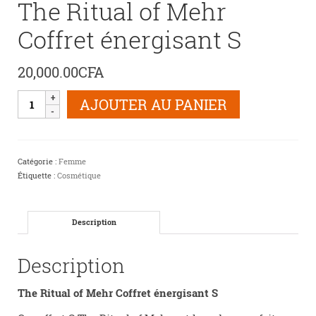
The Ritual of Mehr
Coffret énergisant S
20,000.00
CFA
quantité
AJOUTER AU PANIER
de
The
Ritual
of
Catégorie :
Femme
Mehr
Étiquette :
Cosmétique
Coffret
énergisant
S
Description
Description
The Ritual of Mehr Coffret énergisant S