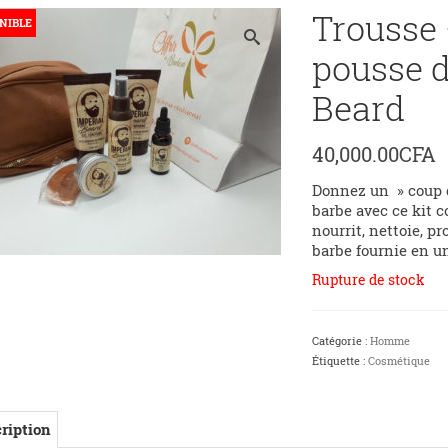
Trousse 
NIBLE
pousse d
Beard
40,000.00
CFA
Donnez un » coup d
barbe avec ce kit c
nourrit, nettoie, p
barbe fournie en un 
Rupture de stock
Catégorie :
Homme
Étiquette :
Cosmétique
ription