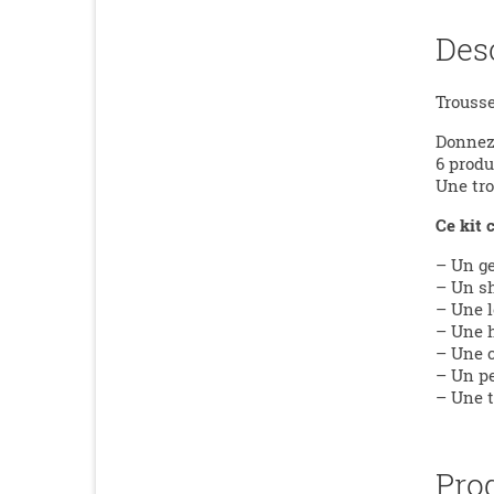
Des
Trousse
Donnez 
6 produ
Une trou
Ce kit 
– Un ge
– Un sh
– Une l
– Une h
– Une c
– Un p
– Une 
Pro