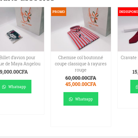
PROMO
INDISPONI
Billet d’avion pour
Chemise col boutonné
Cravate m
ique de Maya Angelou
coupe classique à rayures
rouge
9,000.00
CFA
15
60,000.00
CFA
Le
Le
45,000.00
CFA
Whatsapp
prix
prix
initial
actuel
Whatsapp
était :
est :
AJOUTER AU
LI
60,000.00CFA.
45,000.00CFA.
PANIER
AJOUTER AU
PANIER