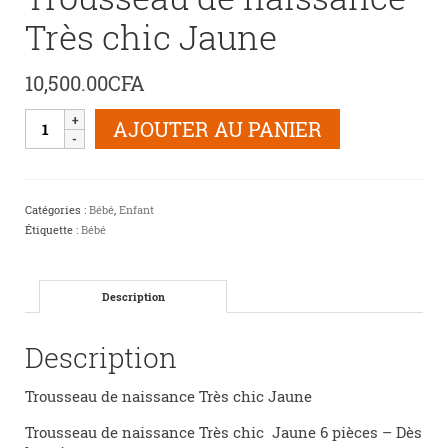
Très chic Jaune
10,500.00
CFA
quantité
AJOUTER AU PANIER
de
Trousseau
de
naissance
Catégories :
Bébé
,
Enfant
Très
Étiquette :
Bébé
chic
Jaune
Description
Description
Trousseau de naissance Très chic Jaune
Trousseau de naissance Très chic Jaune 6 pièces – Dès