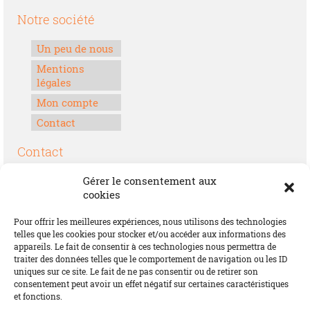
Notre société
Un peu de nous
Mentions
légales
Mon compte
Contact
Contact
Boulevard Félix Houphouët-Boigny
Gérer le consentement aux
Lomé, Togo
cookies
00228 70 17 30 30
Pour offrir les meilleures expériences, nous utilisons des technologies
contact@offrirdubonheur.com
telles que les cookies pour stocker et/ou accéder aux informations des
appareils. Le fait de consentir à ces technologies nous permettra de
Blog
traiter des données telles que le comportement de navigation ou les ID
uniques sur ce site. Le fait de ne pas consentir ou de retirer son
consentement peut avoir un effet négatif sur certaines caractéristiques
et fonctions.