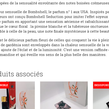
pées de la sensualité envoûtante des notes boisées crémeuses e
r sensuelle de Bombshell, le parfum n° 1 aux USA. Inspirés pa
urs ont conçu Bombshell Seduction pour imiter l’effet soyeux d
e parfum en apportant une sensation aérienne et rafraîchissan
ue le cœur floral : la pivoine blanche et la tubéreuse onctueus
le à celle de la peau, une note finale mystérieuse à cette beau
st le délicieux parfum fleuri de celles qui croquent la vie à pl
 de gardénia sont enveloppés dans la chaleur sensuelle de la v
 ajoute de l’éclat et de la luminosité. C’est une version raffi
mandise et qui éveille vos sens de la plus belle des manières.
duits associés
NIBLE
INDISPONI