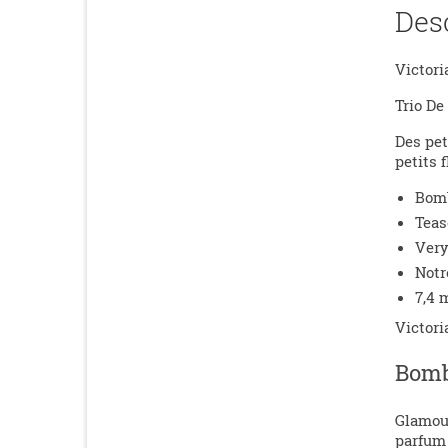
Des
Victori
Trio De
Des pet
petits 
Bomb
Teas
Very
Notr
7,4 
Victori
Bomb
Glamour
parfum 