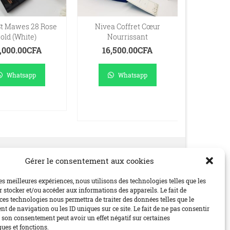
St Mawes 28 Rose
Nivea Coffret Cœur
Coffret H
old (White)
Nourrissant
c
,000.00
CFA
16,500.00
CFA
18,5
Whatsapp
Whatsapp
RE LA SUITE
AJOUTER AU
AJO
PANIER
P
Gérer le consentement aux cookies
Social
les meilleures expériences, nous utilisons des technologies telles que les
 stocker et/ou accéder aux informations des appareils. Le fait de
ces technologies nous permettra de traiter des données telles que le
 de navigation ou les ID uniques sur ce site. Le fait de ne pas consentir
r son consentement peut avoir un effet négatif sur certaines
ques et fonctions.