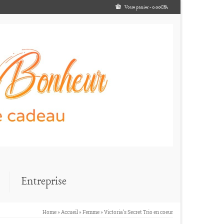
Votre panier
-
0.00
CFA
Entreprise
Home
»
Accueil
»
Femme
»
Victoria’s Secret Trio en coeur