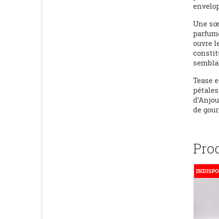
envelop
Une sœu
parfume
ouvre l
constit
semblab
Tease e
pétales
d’Anjou
de gour
Pro
INDISPONIBLE
INDISPO