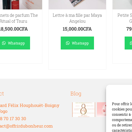
nets de parfum The
Lettre à ma fille par Maya
Petite 
Ritual of Tsuru
Angelou
G
18,500.00
CFA
15,000.00
CFA
79
Whatsapp
Whatsapp
IRE LA SUITE
AJOUTER AU
LI
PANIER
ct
Blog
Pour offrir 
ard Félix Houphouët-Boigny
cookies pour
Togo
consentir à 
8 70 17 30 30
comportement
ou de retire
act@offrirdubonheur.com
caractéristi