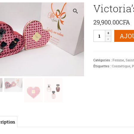
Victoria
29,900.00
CFA
quantité
AJO
de
Victoria's
Secret
Trio
Catégories :
Femme
,
Saint
en
Étiquettes :
Cosmétique
,
P
coeur
ription