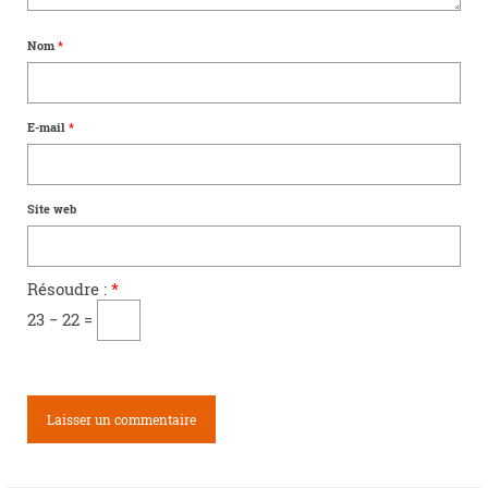
Nom
*
E-mail
*
Site web
Résoudre :
*
23 − 22 =