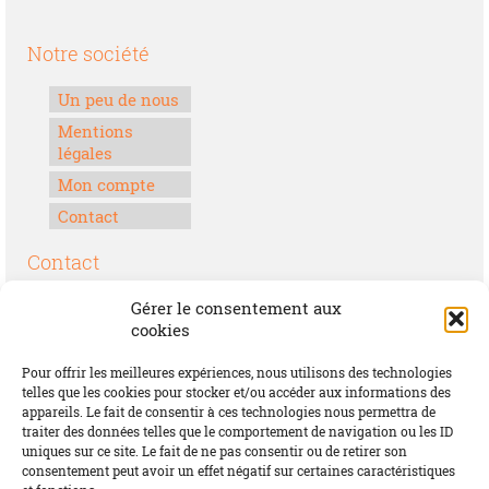
Notre société
Un peu de nous
Mentions
légales
Mon compte
Contact
Contact
Boulevard Félix Houphouët-Boigny
Gérer le consentement aux
Lomé, Togo
cookies
00228 70 17 30 30
Pour offrir les meilleures expériences, nous utilisons des technologies
contact@offrirdubonheur.com
telles que les cookies pour stocker et/ou accéder aux informations des
appareils. Le fait de consentir à ces technologies nous permettra de
Blog
traiter des données telles que le comportement de navigation ou les ID
uniques sur ce site. Le fait de ne pas consentir ou de retirer son
consentement peut avoir un effet négatif sur certaines caractéristiques