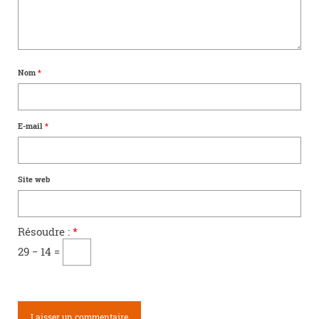
Nom
*
E-mail
*
Site web
Résoudre :
*
29 − 14 =