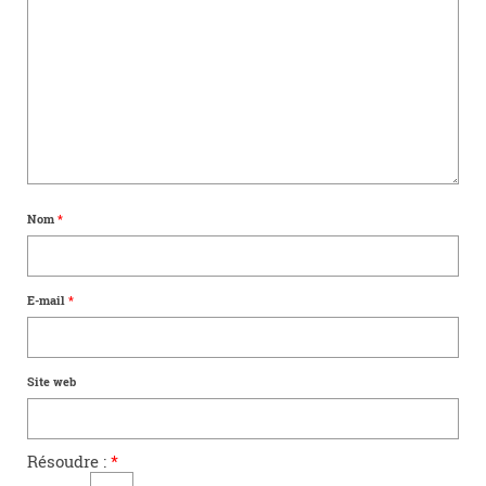
Nom
*
E-mail
*
Site web
Résoudre :
*