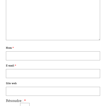
Nom
*
E-mail
*
Site web
Résoudre :
*