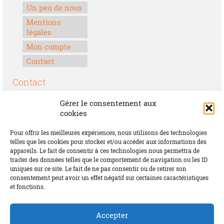
Un peu de nous
Mentions
légales
Mon compte
Contact
Contact
Boulevard Félix Houphouët-Boigny
Gérer le consentement aux
Lomé, Togo
cookies
00228 70 17 30 30
Pour offrir les meilleures expériences, nous utilisons des technologies
contact@offrirdubonheur.com
telles que les cookies pour stocker et/ou accéder aux informations des
appareils. Le fait de consentir à ces technologies nous permettra de
Blog
traiter des données telles que le comportement de navigation ou les ID
uniques sur ce site. Le fait de ne pas consentir ou de retirer son
consentement peut avoir un effet négatif sur certaines caractéristiques
et fonctions.
Social
Accepter