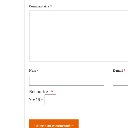
Commentaire
*
Nom
*
E-mail
*
Résoudre :
*
7 + 15 =