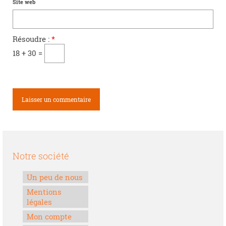
Site web
Résoudre :
*
18 + 30 =
Notre société
Un peu de nous
Mentions
légales
Mon compte