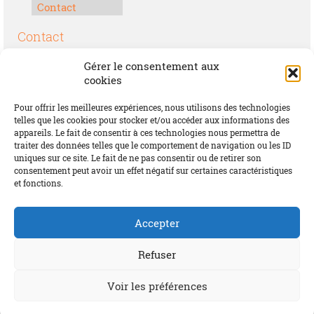
Contact
Contact
Boulevard Félix Houphouët-Boigny
Gérer le consentement aux
Lomé, Togo
cookies
00228 70 17 30 30
Pour offrir les meilleures expériences, nous utilisons des technologies
contact@offrirdubonheur.com
telles que les cookies pour stocker et/ou accéder aux informations des
appareils. Le fait de consentir à ces technologies nous permettra de
Blog
traiter des données telles que le comportement de navigation ou les ID
uniques sur ce site. Le fait de ne pas consentir ou de retirer son
consentement peut avoir un effet négatif sur certaines caractéristiques
et fonctions.
Social
Accepter
Refuser
Voir les préférences
© 2026 Offrir du Bonheur by MIFA