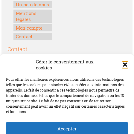
Un peu de nous
Mentions
légales
Mon compte
Contact
Contact
Boulevard Félix Houphouët-Boigny
Gérer le consentement aux
Lomé, Togo
cookies
00228 70 17 30 30
Pour offrir les meilleures expériences, nous utilisons des technologies
contact@offrirdubonheur.com
telles que les cookies pour stocker et/ou accéder aux informations des
appareils. Le fait de consentir à ces technologies nous permettra de
Blog
traiter des données telles que le comportement de navigation ou les ID
uniques sur ce site. Le fait de ne pas consentir ou de retirer son
consentement peut avoir un effet négatif sur certaines caractéristiques
et fonctions.
Social
Accepter