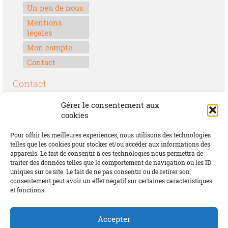
Un peu de nous
Mentions
légales
Mon compte
Contact
Contact
Boulevard Félix Houphouët-Boigny
Gérer le consentement aux
Lomé, Togo
cookies
00228 70 17 30 30
Pour offrir les meilleures expériences, nous utilisons des technologies
contact@offrirdubonheur.com
telles que les cookies pour stocker et/ou accéder aux informations des
appareils. Le fait de consentir à ces technologies nous permettra de
Blog
traiter des données telles que le comportement de navigation ou les ID
uniques sur ce site. Le fait de ne pas consentir ou de retirer son
consentement peut avoir un effet négatif sur certaines caractéristiques
et fonctions.
Social
Accepter