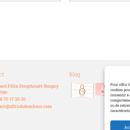
ct
Blog
Pour offrir 
ard Félix Houphouët-Boigny
cookies pour
Togo
consentir à 
8 70 17 30 30
comportement
ou de retire
act@offrirdubonheur.com
caractéristi
Ac