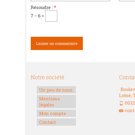
Résoudre :
*
7 − 6 =
Notre société
Conta
Boulev
Un peu de nous
Lomé, 
Mentions
0022
légales
cont
Mon compte
Contact