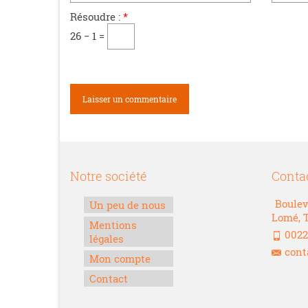
Résoudre :
*
26 − 1 =
Notre société
Conta
Boulev
Un peu de nous
Lomé, 
Mentions
0022
légales
cont
Mon compte
Contact