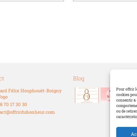
ct
Blog
Pour offrir 
ard Félix Houphouët-Boigny
cookies pour
Togo
consentir à 
8 70 17 30 30
comportement
ou de retire
act@offrirdubonheur.com
caractéristi
Ac