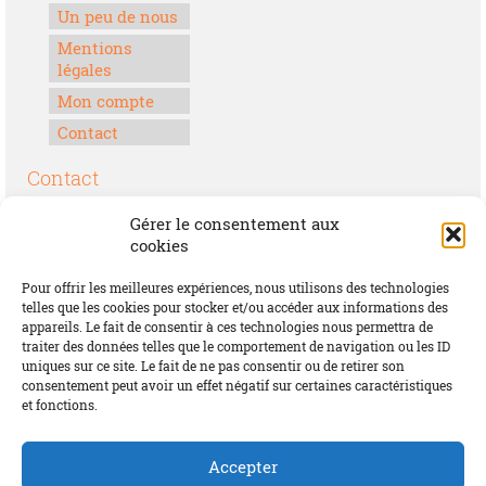
Un peu de nous
Mentions
légales
Mon compte
Contact
Contact
Boulevard Félix Houphouët-Boigny
Gérer le consentement aux
Lomé, Togo
cookies
00228 70 17 30 30
Pour offrir les meilleures expériences, nous utilisons des technologies
contact@offrirdubonheur.com
telles que les cookies pour stocker et/ou accéder aux informations des
appareils. Le fait de consentir à ces technologies nous permettra de
Blog
traiter des données telles que le comportement de navigation ou les ID
uniques sur ce site. Le fait de ne pas consentir ou de retirer son
consentement peut avoir un effet négatif sur certaines caractéristiques
et fonctions.
Social
Accepter