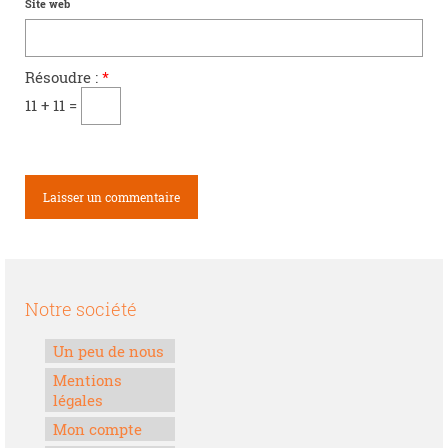
Site web
Résoudre :
*
11 + 11 =
Notre société
Un peu de nous
Mentions
légales
Mon compte