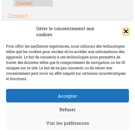
Contact
Contact
Boulevard Félix Houphouët-Boigny
Gérer le consentement aux
Lomé, Togo
cookies
00228 70 17 30 30
Pour offrir les meilleures expériences, nous utilisons des technologies
contact@offrirdubonheur.com
telles que les cookies pour stocker et/ou accéder aux informations des
appareils. Le fait de consentir à ces technologies nous permettra de
Blog
traiter des données telles que le comportement de navigation ou les ID
uniques sur ce site. Le fait de ne pas consentir ou de retirer son
consentement peut avoir un effet négatif sur certaines caractéristiques
et fonctions.
Social
Accepter
Refuser
Voir les préférences
© 2026 Offrir du Bonheur by MIFA