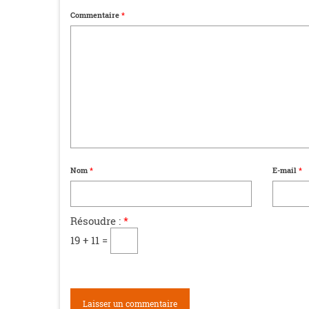
Commentaire
*
Nom
*
E-mail
*
Résoudre :
*
19 + 11 =