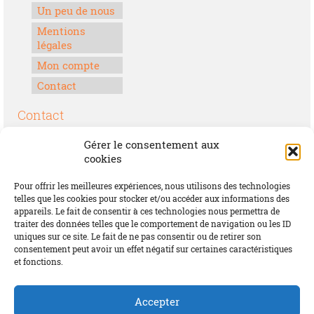
Un peu de nous
Mentions
légales
Mon compte
Contact
Contact
Boulevard Félix Houphouët-Boigny
Gérer le consentement aux
Lomé, Togo
cookies
00228 70 17 30 30
Pour offrir les meilleures expériences, nous utilisons des technologies
contact@offrirdubonheur.com
telles que les cookies pour stocker et/ou accéder aux informations des
appareils. Le fait de consentir à ces technologies nous permettra de
Blog
traiter des données telles que le comportement de navigation ou les ID
uniques sur ce site. Le fait de ne pas consentir ou de retirer son
consentement peut avoir un effet négatif sur certaines caractéristiques
et fonctions.
Social
Accepter