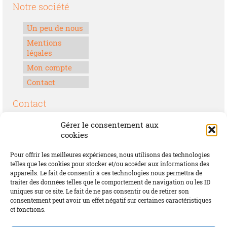
Notre société
Un peu de nous
Mentions
légales
Mon compte
Contact
Contact
Boulevard Félix Houphouët-Boigny
Gérer le consentement aux
Lomé, Togo
cookies
00228 70 17 30 30
Pour offrir les meilleures expériences, nous utilisons des technologies
contact@offrirdubonheur.com
telles que les cookies pour stocker et/ou accéder aux informations des
appareils. Le fait de consentir à ces technologies nous permettra de
Blog
traiter des données telles que le comportement de navigation ou les ID
uniques sur ce site. Le fait de ne pas consentir ou de retirer son
consentement peut avoir un effet négatif sur certaines caractéristiques
et fonctions.