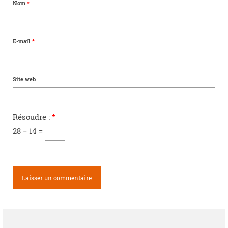
Nom
*
E-mail
*
Site web
Résoudre :
*
28 − 14 =