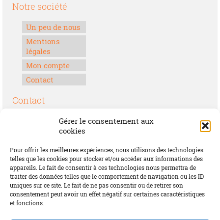
Notre société
Un peu de nous
Mentions
légales
Mon compte
Contact
Contact
Boulevard Félix Houphouët-Boigny
Gérer le consentement aux
Lomé, Togo
cookies
00228 70 17 30 30
Pour offrir les meilleures expériences, nous utilisons des technologies
contact@offrirdubonheur.com
telles que les cookies pour stocker et/ou accéder aux informations des
appareils. Le fait de consentir à ces technologies nous permettra de
Blog
traiter des données telles que le comportement de navigation ou les ID
uniques sur ce site. Le fait de ne pas consentir ou de retirer son
consentement peut avoir un effet négatif sur certaines caractéristiques
et fonctions.