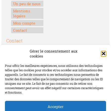
Un peu de nous
Mentions
légales
Mon compte
Contact
Contact
Boulevard Félix Houphouët-Boigny
Gérer le consentement aux
Lomé, Togo
cookies
00228 70 17 30 30
Pour offrir les meilleures expériences, nous utilisons des technologies
contact@offrirdubonheur.com
telles que les cookies pour stocker et/ou accéder aux informations des
appareils. Le fait de consentir à ces technologies nous permettra de
Blog
traiter des données telles que le comportement de navigation ou les ID
uniques sur ce site. Le fait de ne pas consentir ou de retirer son
consentement peut avoir un effet négatif sur certaines caractéristiques
et fonctions.
Social
Accepter