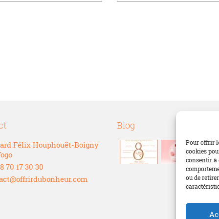
ct
Blog
Pour offrir 
ard Félix Houphouët-Boigny
cookies pour
Togo
consentir à 
8 70 17 30 30
comportement
ou de retire
act@offrirdubonheur.com
caractéristi
Ac