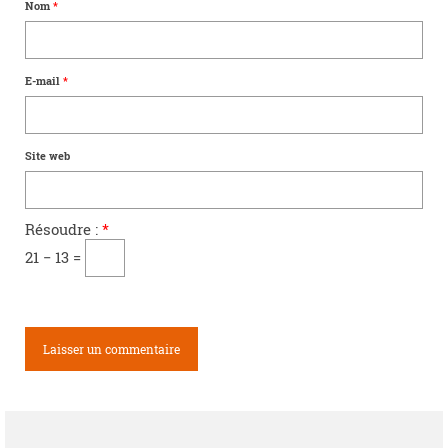
Nom
*
E-mail
*
Site web
Résoudre :
*
21 − 13 =