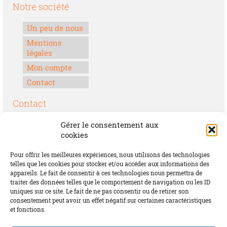
Notre société
Un peu de nous
Mentions
légales
Mon compte
Contact
Contact
Boulevard Félix Houphouët-Boigny
Gérer le consentement aux
Lomé, Togo
cookies
00228 70 17 30 30
Pour offrir les meilleures expériences, nous utilisons des technologies
contact@offrirdubonheur.com
telles que les cookies pour stocker et/ou accéder aux informations des
appareils. Le fait de consentir à ces technologies nous permettra de
Blog
traiter des données telles que le comportement de navigation ou les ID
uniques sur ce site. Le fait de ne pas consentir ou de retirer son
consentement peut avoir un effet négatif sur certaines caractéristiques
et fonctions.