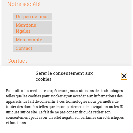
Notre société
Un peu de nous
Mentions
légales
Mon compte
Contact
Contact
Boulevard Félix Houphouët-Boigny
Gérer le consentement aux
Lomé, Togo
cookies
00228 70 17 30 30
Pour offrir les meilleures expériences, nous utilisons des technologies
contact@offrirdubonheur.com
telles que les cookies pour stocker et/ou accéder aux informations des
appareils. Le fait de consentir à ces technologies nous permettra de
Blog
traiter des données telles que le comportement de navigation ou les ID
uniques sur ce site. Le fait de ne pas consentir ou de retirer son
consentement peut avoir un effet négatif sur certaines caractéristiques
et fonctions.