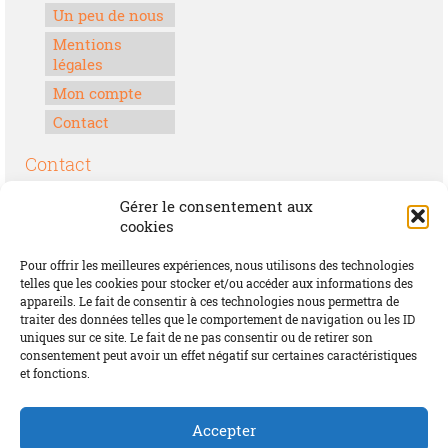
Un peu de nous
Mentions
légales
Mon compte
Contact
Contact
Boulevard Félix Houphouët-Boigny
Gérer le consentement aux
Lomé, Togo
cookies
00228 70 17 30 30
Pour offrir les meilleures expériences, nous utilisons des technologies
contact@offrirdubonheur.com
telles que les cookies pour stocker et/ou accéder aux informations des
appareils. Le fait de consentir à ces technologies nous permettra de
Blog
traiter des données telles que le comportement de navigation ou les ID
uniques sur ce site. Le fait de ne pas consentir ou de retirer son
consentement peut avoir un effet négatif sur certaines caractéristiques
et fonctions.
Social
Accepter