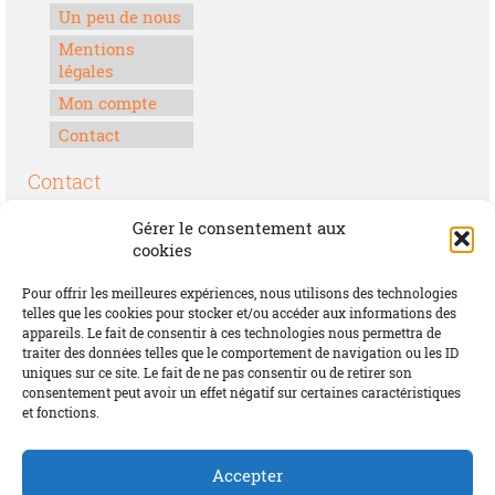
Un peu de nous
Mentions
légales
Mon compte
Contact
Contact
Boulevard Félix Houphouët-Boigny
Gérer le consentement aux
Lomé, Togo
cookies
00228 70 17 30 30
Pour offrir les meilleures expériences, nous utilisons des technologies
contact@offrirdubonheur.com
telles que les cookies pour stocker et/ou accéder aux informations des
appareils. Le fait de consentir à ces technologies nous permettra de
Blog
traiter des données telles que le comportement de navigation ou les ID
uniques sur ce site. Le fait de ne pas consentir ou de retirer son
consentement peut avoir un effet négatif sur certaines caractéristiques
et fonctions.
Social
Accepter