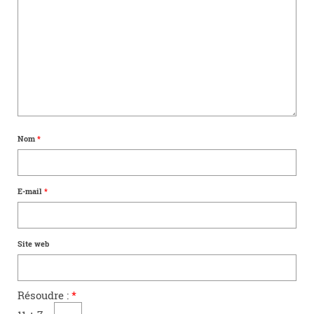
Nom
*
E-mail
*
Site web
Résoudre :
*