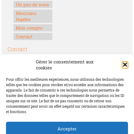
Un peu de nous
Mentions
légales
Mon compte
Contact
Contact
Boulevard Félix Houphouët-Boigny
Gérer le consentement aux
Lomé, Togo
cookies
00228 70 17 30 30
Pour offrir les meilleures expériences, nous utilisons des technologies
contact@offrirdubonheur.com
telles que les cookies pour stocker et/ou accéder aux informations des
appareils. Le fait de consentir à ces technologies nous permettra de
Blog
traiter des données telles que le comportement de navigation ou les ID
uniques sur ce site. Le fait de ne pas consentir ou de retirer son
consentement peut avoir un effet négatif sur certaines caractéristiques
et fonctions.
Social
Accepter