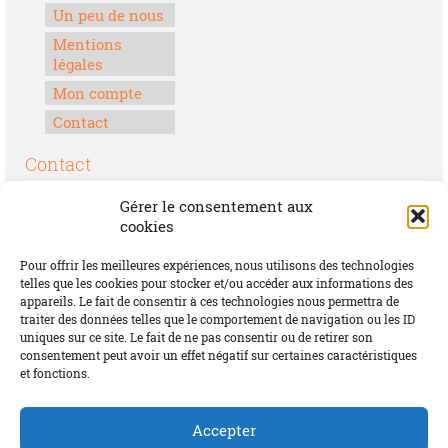
Un peu de nous
Mentions
légales
Mon compte
Contact
Contact
Boulevard Félix Houphouët-Boigny
Gérer le consentement aux
Lomé, Togo
cookies
00228 70 17 30 30
Pour offrir les meilleures expériences, nous utilisons des technologies
contact@offrirdubonheur.com
telles que les cookies pour stocker et/ou accéder aux informations des
appareils. Le fait de consentir à ces technologies nous permettra de
Blog
traiter des données telles que le comportement de navigation ou les ID
uniques sur ce site. Le fait de ne pas consentir ou de retirer son
consentement peut avoir un effet négatif sur certaines caractéristiques
et fonctions.
Social
Accepter