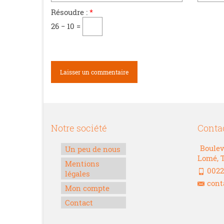
Résoudre :
*
26 − 10 =
Notre société
Conta
Boulev
Un peu de nous
Lomé, 
Mentions
0022
légales
cont
Mon compte
Contact