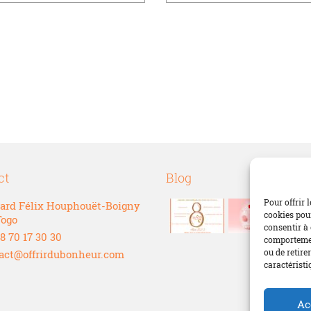
ct
Blog
Pour offrir 
ard Félix Houphouët-Boigny
cookies pour
Togo
consentir à 
8 70 17 30 30
comportement
ou de retire
act@offrirdubonheur.com
caractéristi
Ac