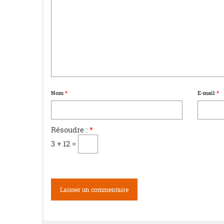
Nom
*
E-mail
*
Résoudre :
*
3 + 12 =