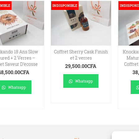
NIBLE
INDISPONIBLE
INDISPONI
kando 18 Ans Slow
Coffret Sherry Cask Finish
Knockan
ured + 2 Verres –
et 2 verres
Matur
ret Saveur D’ecosse
Coffret
29,500.00
CFA
48,500.00
CFA
38
Whatsapp
Whatsapp
LIRE LA SUITE
IRE LA SUITE
LI