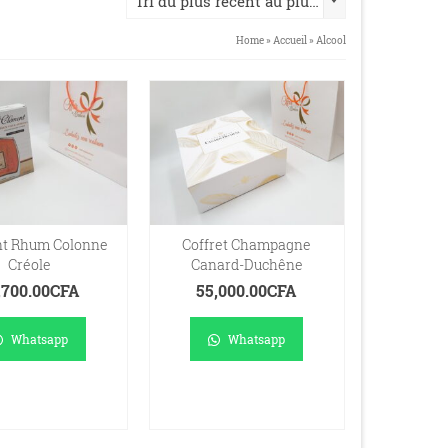
Tri du plus récent au plus ancien
Home
»
Accueil
»
Alcool
t Rhum Colonne
Coffret Champagne
Créole
Canard-Duchêne
,700.00
CFA
55,000.00
CFA
Whatsapp
Whatsapp
OUTER AU
AJOUTER AU
PANIER
PANIER