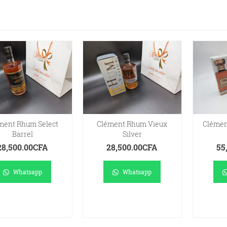
ment Rhum Select
Clément Rhum Vieux
Clémen
Barrel
Silver
28,500.00
CFA
28,500.00
CFA
55
Whatsapp
Whatsapp
AJOUTER AU
AJOUTER AU
AJ
PANIER
PANIER