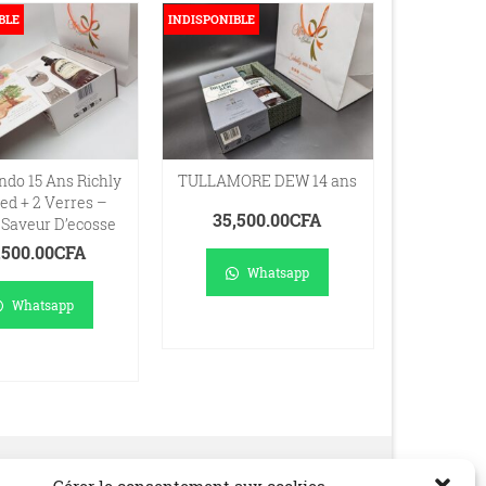
BLE
INDISPONIBLE
do 15 Ans Richly
TULLAMORE DEW 14 ans
ed + 2 Verres –
35,500.00
CFA
 Saveur D’ecosse
,500.00
CFA
Whatsapp
Whatsapp
LIRE LA SUITE
RE LA SUITE