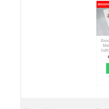
INDISPO
Knoc
Mat
Coff
L