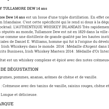
Y TULLAMORE DEW 14 ans
ore Dew 14 ans
est un Issue d’une triple distillation. En effet c
on Irlandaise. C’est cette spécificité qui le rend si doux à la dé
cocktail. L’AUTHENTIQUE WHISKEY IRLANDAIS Très rapidement
s réputés au monde, Tullamore Dew est né en 1829 dans la ville 
e comme une distillerie de grande qualité par les hautes ins
tiales de Daniel E. Williams, homme qui fut à l’origine du dével
 Irish Whiskeys dans le monde. 2014 : Médaille d’Argent dans
rits Business, Irish Whiskey Masters 2014 : Médaille d’Or Inte
ltat est un whiskey complexe et épicé avec des notes crémeuses
 DE DÉGUSTATION
grumes, pommes, ananas, arômes de chêne et de vanille.
: Crémeuse avec des tanins de vanille, raisins rouges, chêne
: Longue et délicieuse.
ARQUE