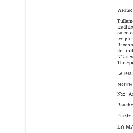
WHISK
Tullam
traditi
ou en 
les plu
Reconnu
des ini
N°2 des
The Spi
Le résu
NOTE
Nez : A
Bouche 
Finale 
LA M