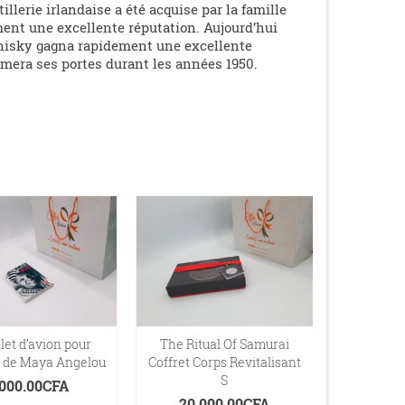
llerie irlandaise a été acquise par la famille
ment une excellente réputation. Aujourd’hui
hisky gagna rapidement une excellente
ermera ses portes durant les années 1950.
let d’avion pour
The Ritual Of Samurai
Lettre à m
ue de Maya Angelou
Coffret Corps Revitalisant
A
S
,000.00
CFA
15,0
20,000.00
CFA