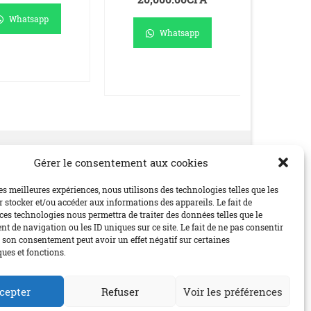
Whatsapp
Whatsapp
JOUTER AU
AJO
PANIER
AJOUTER AU
P
PANIER
Gérer le consentement aux cookies
Social
les meilleures expériences, nous utilisons des technologies telles que les
 stocker et/ou accéder aux informations des appareils. Le fait de
ces technologies nous permettra de traiter des données telles que le
 de navigation ou les ID uniques sur ce site. Le fait de ne pas consentir
r son consentement peut avoir un effet négatif sur certaines
ques et fonctions.
cepter
Refuser
Voir les préférences