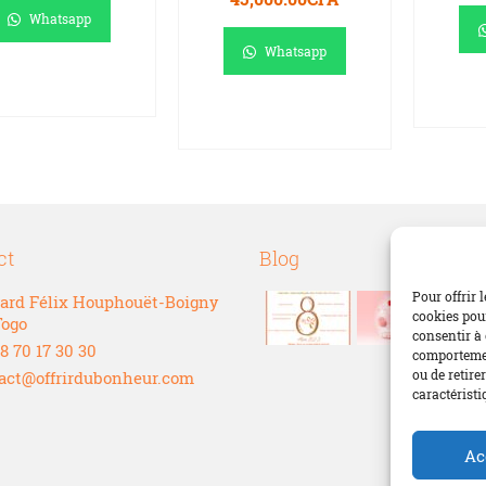
prix
prix
Whatsapp
initial
actuel
Whatsapp
était :
est :
AJOUTER AU
60,000.00CFA.
45,000.00CFA.
A
PANIER
AJOUTER AU
PANIER
ct
Blog
Pour offrir 
ard Félix Houphouët-Boigny
cookies pour
Togo
consentir à 
8 70 17 30 30
comportement
ou de retire
act@offrirdubonheur.com
caractéristi
Ac