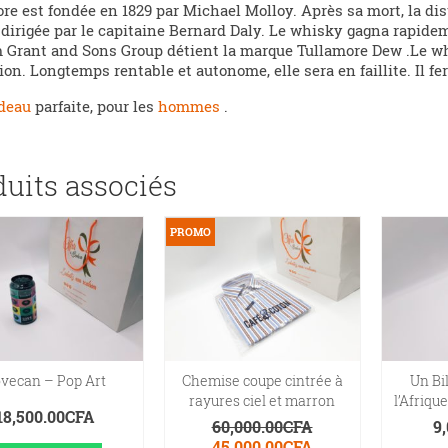
re est fondée en 1829 par Michael Molloy. Après sa mort, la disti
 dirigée par le capitaine Bernard Daly. Le whisky gagna rapide
 Grant and Sons Group détient la marque Tullamore Dew .Le w
ion. Longtemps rentable et autonome, elle sera en faillite. Il f
deau
parfaite, pour les
hommes
.
duits associés
PROMO
vecan – Pop Art
Chemise coupe cintrée à
Un Bil
rayures ciel et marron
l’Afriq
18,500.00
CFA
60,000.00
CFA
9
Le
Le
45,000.00
CFA