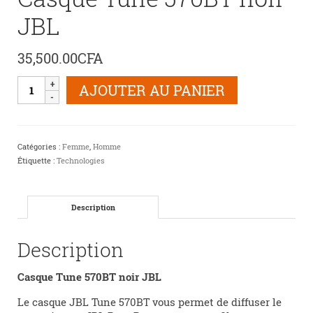
JBL
35,500.00
CFA
quantité
AJOUTER AU PANIER
de
Casque
Tune
570BT
Catégories :
Femme
,
Homme
noir
Étiquette :
Technologies
JBL
Description
Description
Casque Tune 570BT noir JBL
Le casque JBL Tune 570BT vous permet de diffuser le