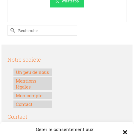
Whatsapp
A.
LIRE LA SUITE
Rechercher :
Notre société
Un peu de nous
Mentions
légales
Mon compte
Contact
Contact
Boulevard Félix Houphouët-Boigny
Gérer le consentement aux