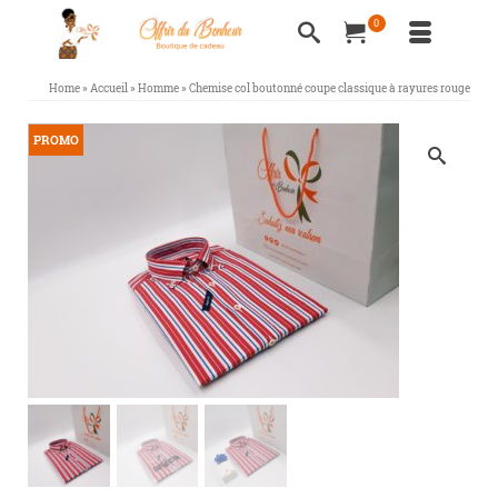
0
Home
»
Accueil
»
Homme
»
Chemise col boutonné coupe classique à rayures rouge
PROMO