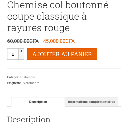
Chemise col boutonné
coupe classique à
rayures rouge
Le
Le
60,000.00
CFA
45,000.00
CFA
prix
prix
quantité
initial
actuel
AJOUTER AU PANIER
de
était :
est :
Chemise
60,000.00CFA.
45,000.00CFA.
col
boutonné
Catégorie :
Homme
coupe
Étiquette :
Vêtements
classique
à
rayures
rouge
Description
Informations complémentaires
Description