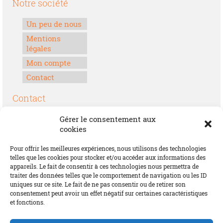
Notre société
Un peu de nous
Mentions
légales
Mon compte
Contact
Contact
Boulevard Félix Houphouët-Boigny
Gérer le consentement aux
Lomé, Togo
cookies
00228 70 17 30 30
Pour offrir les meilleures expériences, nous utilisons des technologies
contact@offrirdubonheur.com
telles que les cookies pour stocker et/ou accéder aux informations des
appareils. Le fait de consentir à ces technologies nous permettra de
Blog
traiter des données telles que le comportement de navigation ou les ID
uniques sur ce site. Le fait de ne pas consentir ou de retirer son
consentement peut avoir un effet négatif sur certaines caractéristiques
et fonctions.