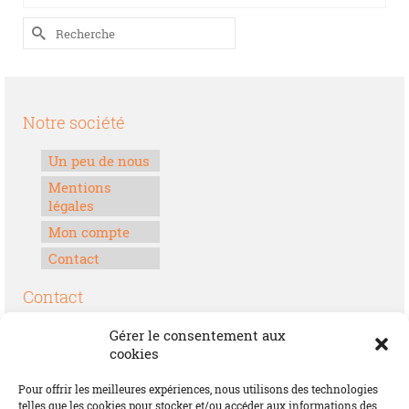
Rechercher :
Notre société
Un peu de nous
Mentions
légales
Mon compte
Contact
Contact
Boulevard Félix Houphouët-Boigny
Gérer le consentement aux
Lomé, Togo
cookies
00228 70 17 30 30
Pour offrir les meilleures expériences, nous utilisons des technologies
contact@offrirdubonheur.com
telles que les cookies pour stocker et/ou accéder aux informations des