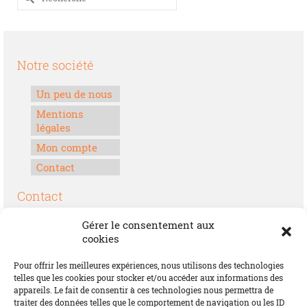
Notre société
Un peu de nous
Mentions
légales
Mon compte
Contact
Contact
Boulevard Félix Houphouët-Boigny
Gérer le consentement aux
Lomé, Togo
cookies
00228 70 17 30 30
Pour offrir les meilleures expériences, nous utilisons des technologies
contact@offrirdubonheur.com
telles que les cookies pour stocker et/ou accéder aux informations des
appareils. Le fait de consentir à ces technologies nous permettra de
Blog
traiter des données telles que le comportement de navigation ou les ID