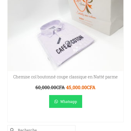
Chemise col boutonné coupe classique en Natté parme
Le
Le
60,000.00
CFA
45,000.00
CFA
prix
prix
initial
actuel
Whatsapp
était :
est :
60,000.00CFA.
45,000.00CFA.
AJOUTER AU PANIER
Rechercher :