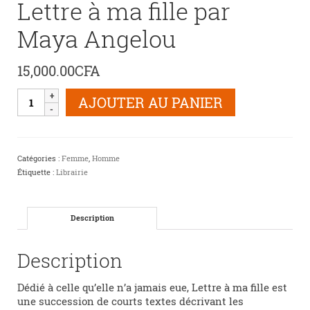
Lettre à ma fille par
Maya Angelou
15,000.00
CFA
quantité
AJOUTER AU PANIER
de
Lettre
à
ma
Catégories :
Femme
,
Homme
fille
Étiquette :
Librairie
par
Maya
Angelou
Description
Description
Dédié à celle qu’elle n’a jamais eue, Lettre à ma fille est
une succession de courts textes décrivant les