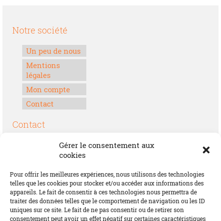
Notre société
Un peu de nous
Mentions
légales
Mon compte
Contact
Contact
Boulevard Félix Houphouët-Boigny
Gérer le consentement aux
Lomé, Togo
cookies
00228 70 17 30 30
Pour offrir les meilleures expériences, nous utilisons des technologies
contact@offrirdubonheur.com
telles que les cookies pour stocker et/ou accéder aux informations des
appareils. Le fait de consentir à ces technologies nous permettra de
Blog
traiter des données telles que le comportement de navigation ou les ID
uniques sur ce site. Le fait de ne pas consentir ou de retirer son
consentement peut avoir un effet négatif sur certaines caractéristiques