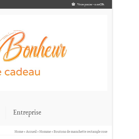
Votre panier
-
0.00
CFA
Entreprise
Home
»
Accueil
»
Homme
»
Boutons de manchette rectangle rose