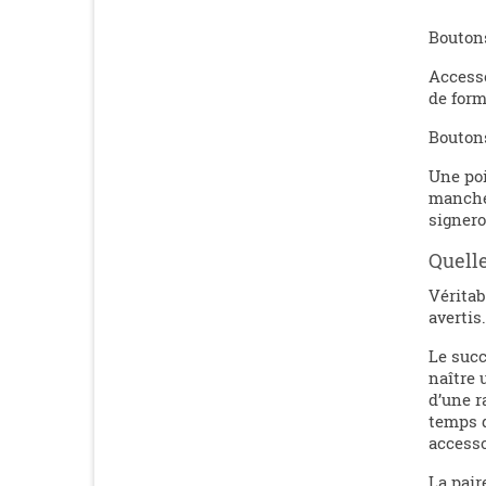
Boutons
Accesso
de form
Bouton
Une poi
manchet
signero
Quelle
Véritab
avertis
Le succ
naître 
d’une r
temps d
accesso
La pair