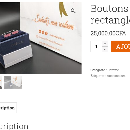
Boutons
rectangl
25,000.00
CFA
quantité
AJO
de
Boutons
de
manchette
Catégorie :
Homme
rectangle
Étiquette :
Accessoires
rose
ription
cription