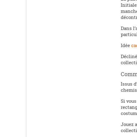
Initial
manchet
décontr
Dans l’
particu
Idée
ca
Décliné
collect
Comme
Issus d
chemis
Si vous
rectang
costume
Jouez a
collec