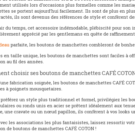
ement utilisés lors d’occasions plus formelles comme les mariag
tes se portent aujourd’hui facilement. Ils sont de plus en plu
actés, ils sont devenus des références de style et confèrent de
air du temps, cet accessoire indémodable, plébiscité pour son im
lièrement apprécié par les gentlemans en quête de raffinement
deau
parfaite, les boutons de manchettes combleront de bonhe
s en taille unique, les boutons de manchettes sont faciles à of
ion au fil des années.
nt choisir ses boutons de manchettes CAFÉ COTON
’une fabrication soignée, les boutons de manchettes CAFÉ COT
es à poignets mousquetaires.
 préférez un style plus traditionnel et formel, privilégiez les
ulaires ou ronds unis en acier se prêtent idéalement aux tenue
, une cravate ou un nœud papillon, ils confèrent à vos looks u
vec les associations les plus fantaisistes, laissez ressortir votr
tion de boutons de manchettes CAFÉ COTON !