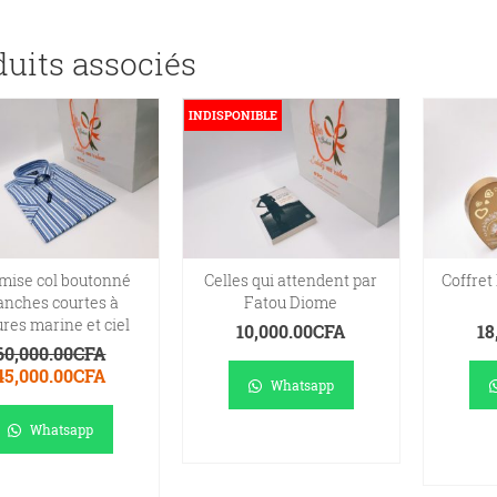
duits associés
INDISPONIBLE
mise col boutonné
Celles qui attendent par
Coffret
nches courtes à
Fatou Diome
res marine et ciel
10,000.00
CFA
18
60,000.00
CFA
Le
Le
45,000.00
CFA
Whatsapp
prix
prix
nitial
actuel
Whatsapp
tait :
est :
LIRE LA SUITE
A
60,000.00CFA.
45,000.00CFA.
AJOUTER AU