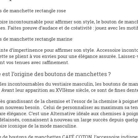
 de manchette rectangle rose
ire incontournable pour affirmer son style, le bouton de ma
es. Faites preuve d’audace et de créativité : jouez avec les motif
s de manchette rectangle marine
nte d’impertinence pour affirmer son style. Accessoire incon
te se plient à vos envies pour une élégance assurée. Laissez-v
nt vos tenues avec raffinement.
 est l’origine des boutons de manchettes ?
les incontournables du vestiaire masculin, les boutons de man
. Avant leur apparition au XVIIème siècle, ce sont de fines dent
ès grandissant de la chemise et l’essor de la chemise à poigne
un nouveau besoin . Celui de personnaliser au maximum sa ten
are élégance. C’est une Alternative idéale aux chemises à poi
élaissés, connaissent à nouveau un large succès depuis quelqu
ire iconique de la mode masculine.
e de boutons de manchettes CAFÉ COTON, l’accessoire indisp