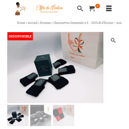
0
Home
»
Accueil
»
Homme
»
Chaussettes Semainier x 5 – 100% fil d’Ecosse – noir
INDISPONIBLE