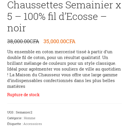
Chaussettes Semainier x
5 – 100% fil d’Ecosse –
noir
Le
Le
38,000.00
CFA
35,000.00
CFA
prix
prix
initial
actuel
Un ensemble en coton mercerisé tissé à partir d’un
était :
est :
double fil de coton, pour un résultat qualitatif. Un
38,000.00CFA.
35,000.00CFA.
brillant mélange de couleurs pour un style classique.
Idéal pour agrémenter vos souliers de ville au quotidien
! La Maison du Chausseur vous offre une large gamme
d’indispensables confectionnés dans les plus belles
matières
Rupture de stock
UGS :
Semanier2
Catégorie :
Homme
Étiquette :
Accessoires