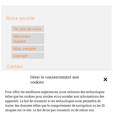
Notre société
Un peu de nous
Mentions
légales
Mon compte
Contact
Contact
Boulevard Félix Houphouët-Boigny
Gérer le consentement aux
Lomé, Togo
cookies
00228 70 17 30 30
Pour offrir les meilleures expériences, nous utilisons des technologies
contact@offrirdubonheur.com
telles que les cookies pour stocker et/ou accéder aux informations des
appareils. Le fait de consentir à ces technologies nous permettra de
Blog
traiter des données telles que le comportement de navigation ou les ID
uniques sur ce site. Le fait de ne pas consentir ou de retirer son