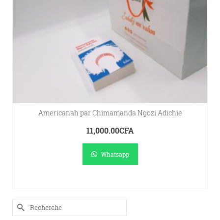
Americanah par Chimamanda Ngozi Adichie
11,000.00
CFA
Whatsapp
A.
LIRE LA SUITE
Rechercher :