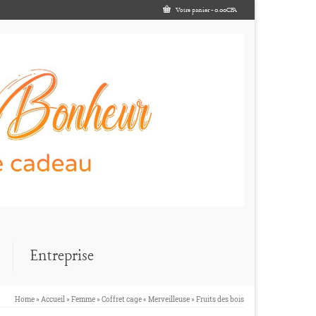
Votre panier
-
0.00
CFA
Entreprise
Home
»
Accueil
»
Femme
»
Coffret cage « Merveilleuse » Fruits des bois