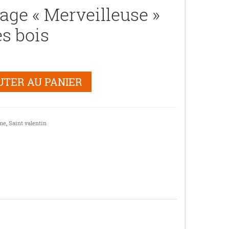
cage « Merveilleuse »
es bois
UTER AU PANIER
me
,
Saint valentin