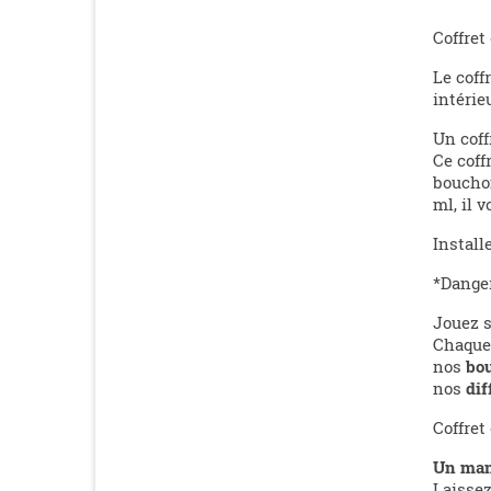
Coffret
Le coff
intérie
Un coff
Ce coff
bouchon
ml, il 
Install
*Danger
Jouez s
Chaque 
nos
bo
nos
dif
Coffret
Un man
Laissez