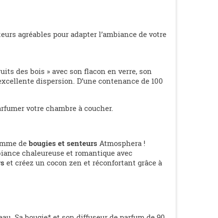
eurs agréables pour adapter l’ambiance de votre
uits des bois » avec son flacon en verre, son
xcellente dispersion. D’une contenance de 100
arfumer votre chambre à coucher.
 gamme de
bougies et senteurs
Atmosphera !
biance chaleureuse et romantique avec
rs
et créez un cocon zen et réconfortant grâce à
eau. Sa bougie* et son diffuseur de parfum de 90