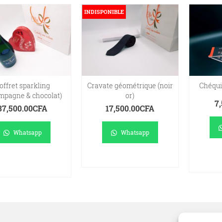
INDISPONIBLE
offret sparkling
Cravate géométrique (noir
Chéqui
mpagne & chocolat)
or)
7
37,500.00
CFA
17,500.00
CFA
Whatsapp
Whatsapp
A
AJOUTER AU
LIRE LA SUITE
PANIER