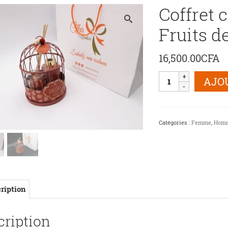
Coffret 
Fruits d
16,500.00
CFA
quantité
AJO
de
Coffret
cage
"Merveilleuse"
Catégories :
Femme
,
Hom
Fruits
des
bois
ription
cription