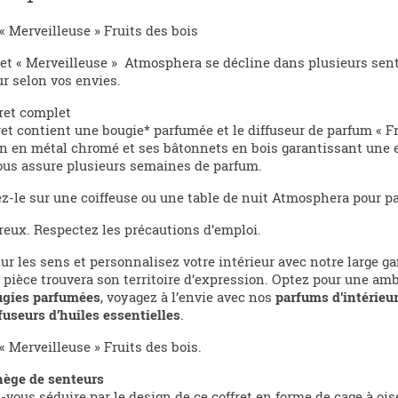
 « Merveilleuse » Fruits des bois
ret « Merveilleuse » Atmosphera se décline dans plusieurs sent
ur selon vos envies.
ret complet
ret contient une bougie* parfumée et le diffuseur de parfum « Fr
 en métal chromé et ses bâtonnets en bois garantissant une e
vous assure plusieurs semaines de parfum.
ez-le sur une coiffeuse ou une table de nuit Atmosphera pour p
eux. Respectez les précautions d’emploi.
ur les sens et personnalisez votre intérieur avec notre large
pièce trouvera son territoire d’expression. Optez pour une am
ugies parfumées
, voyagez à l’envie avec nos
parfums d’intérieu
fuseurs d’huiles essentielles
.
 « Merveilleuse » Fruits des bois.
ège de senteurs
-vous séduire par le design de ce coffret en forme de cage à ois