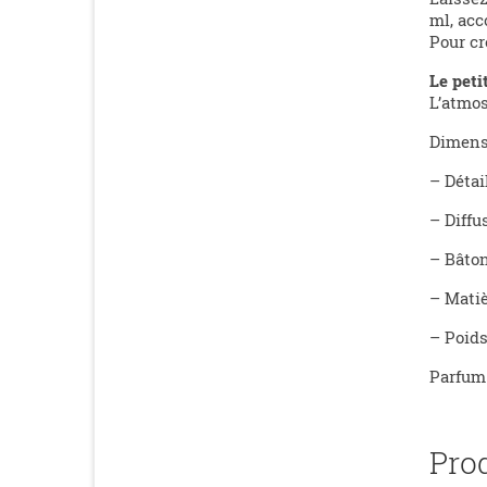
ml, acc
Pour cr
Le peti
L’atmos
Dimensi
– Détai
– Diffu
– Bâton
– Matiè
– Poids
Parfum 
Pro