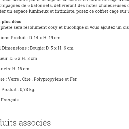
ompagnés de 6 bâtonnets, délivreront des notes chaleureuses d
éer un espace lumineux et intimiste, posez ce coffret cage sur
t plus déco
phère sera résolument cosy et bucolique si vous ajoutez un oi
ons Produit : D. 14 x H. 19 cm.
l Dimensions : Bougie: D. 5 x H. 6 cm
seur: D. 6 x H. 8 cm
nets: H. 16 cm.
re : Verre , Cire , Polypropylène et Fer.
 Produit : 0,73 kg.
Français.
duits associés